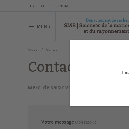
DYSLEXIE
CONTRASTE
MENU
Accueil
Contact
Contact
This
Merci de saisir votre message ci-dessous
Votre message
Obligatoire